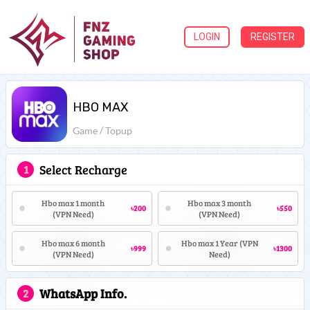
LOGIN
REGISTER
HBO MAX
Game / Topup
Select Recharge
1
Hbo max 1 month
Hbo max 3 month
৳200
৳550
(VPN Need)
(VPN Need)
Hbo max 6 month
Hbo max 1 Year (VPN
৳999
৳1300
(VPN Need)
Need)
WhatsApp Info.
2