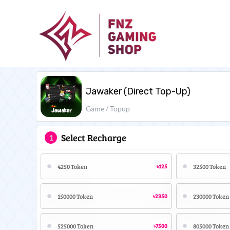
Jawaker (Direct Top-Up)
Game / Topup
Select Recharge
1
4250 Token
৳125
32500 Token
150000 Token
৳2350
230000 Token
525000 Token
৳7500
805000 Token