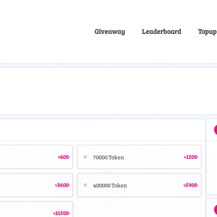
Giveaway
Leaderboard
Topup
৳600
70000 Token
৳1200
৳3600
400000 Token
৳5900
৳11500